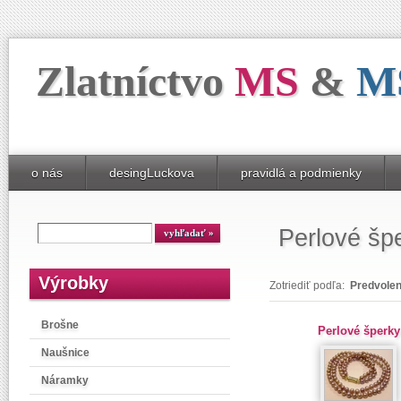
Zlatníctvo
MS
&
M
o nás
desingLuckova
pravidlá a podmienky
Perlové šp
Výrobky
Zotriediť podľa:
Predvole
Brošne
Perlové šperky
Naušnice
Náramky