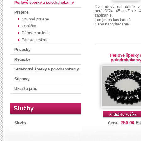
Perlové šperky a polodrahokamy
Dvojradový náhrdelník z
perál.Dľžka 45 cm.Zlaté 1
Prstene
zapínanie.
Snubné prstene
Len jeden kus ihneď.
Cena na vyžiadanie
Obrúčky
Dámske prstene
Pánske prstene
Prívesky
Perlové šperky 
Retiazky
polodrahokam
Strieborné šperky a polodrahokamy
Súpravy
Ukážka prác
Služby
Pridať do košíka
250.00
E
Služby
Cena: