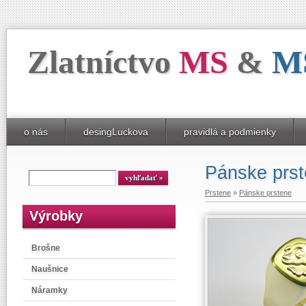
Zlatníctvo
MS
&
M
o nás
desingLuckova
pravidlá a podmienky
Pánske prs
Prstene
»
Pánske prstene
Výrobky
Brošne
Naušnice
Náramky