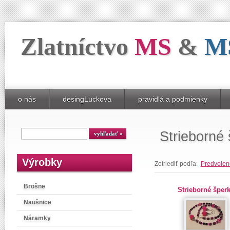
Zlatníctvo
MS
&
M
o nás
desingLuckova
pravidlá a podmienky
Strieborné
Výrobky
Zotriediť podľa:
Predvolen
Brošne
Strieborné šper
Naušnice
Náramky