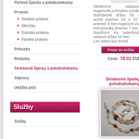
Perlové šperky a polodrahokamy
Strieborná súp
magnezitu,ružového achátu
Prstene
Náhrdelník dľžka 56 c
Snubné prstene
achát priemer 14 a 10
priemer 6 mm,magnezit val
Obrúčky
mm,donutky priemer 7 mm.
Dámske prstene
Naušnice na patentov
celková dľžka 44 mm.
Pánske prstene
Len jeden kus ihneď.
Prívesky
Pridať do košíka
78.01
EU
Retiazky
Cena:
Strieborné šperky a polodrahokamy
Súpravy
Strieborné šperk
polodrahokam
Ukážka prác
Služby
Služby