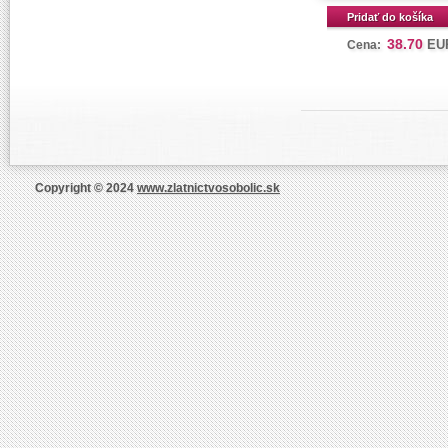
Pridať do košíka
38.70
EU
Cena:
Copyright © 2024
www.zlatnictvosobolic.sk